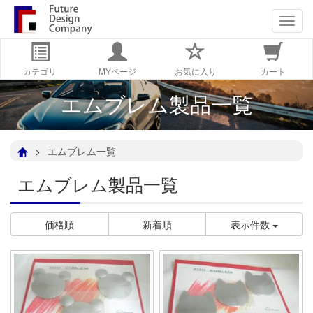
navig
カテゴリ
MYページ
お気に入り
カート
エムブレム製品一覧
エムブレム一覧
エムブレム製品一覧
価格順
新着順
表示件数