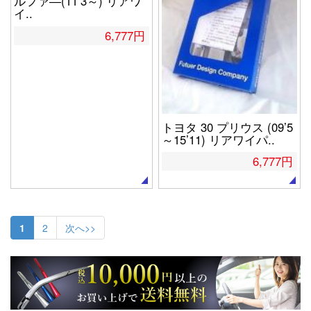
ルファ―(11’3～) リアワ
イ..
6,777円
トヨタ 30 プリウス (09’5
～15’11) リアワイパ..
6,777円
1
2
次へ>>