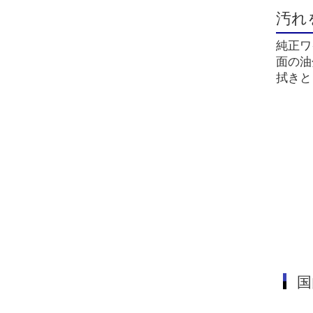
汚れ
純正ワ
面の油
拭きと
国