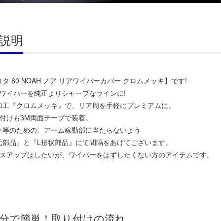
説明
タ 80 NOAH ノア リアワイパーカバー クロムメッキ】です!
アワイパーを純正よりシャープなラインに!
加工『クロムメッキ』で、リア周を手軽にプレミアムに。
り付けも3M両面テープで装着。
車等のための、アーム稼動部に当たらないよう
元部品』と『L形状部品』にて間隔をあけてございます。
レスアップはしたいが、ワイパーをはずしたくない方のアイテムです。
分で簡単！取り付けの流れ