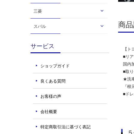
三菱
商品
スバル
サービス
【トヨ
■リ
国内
ショップガイド
■取
★洗
良くある質問
『根
■ド
お客様の声
会社概要
特定商取引法に基づく表記
５