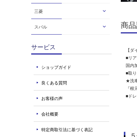
三菱
商品
スバル
サービス
【ダイ
■リ
国内
ショップガイド
■取
★洗
良くある質問
『根
■ド
お客様の声
会社概要
特定商取引法に基づく表記
５