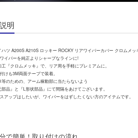
説明
ハツ A200S A210S ロッキー ROCKY リアワイパーカバー クロム
アワイパーを純正よりシャープなラインに!
加工『クロムメッキ』で、リア周を手軽にプレミアムに。
り付けも3M両面テープで装着。
車等のための、アーム稼動部に当たらないよう
元部品』と『L形状部品』にて間隔をあけてございます。
レスアップはしたいが、ワイパーをはずしたくない方のアイテムです。
分で簡単！取り付けの流れ